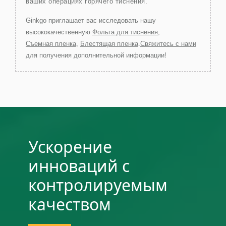
ваших операциях горячего тиснения.
Ginkgo приглашает вас исследовать нашу
высококачественную
Фольга для тиснения
,
Съемная пленка
,
Блестящая пленка
.
Свяжитесь с нами
для получения дополнительной информации!
Ускорение
инноваций с
контролируемым
качеством