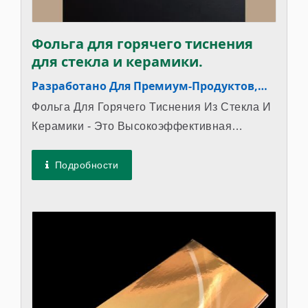
Фольга для горячего тиснения
для стекла и керамики.
Разработано Для Премиум-Продуктов,
Сочетая Роскошь И Долговечность.
Фольга Для Горячего Тиснения Из Стекла И
Керамики - Это Высокоэффективная
Металлическая Трансферная Пленка,
Специально...
Подробности