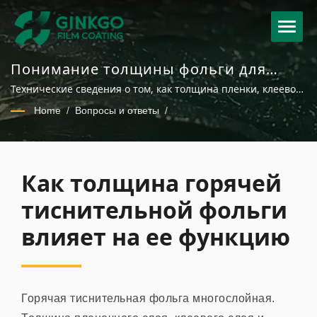
Понимание толщины фольги для
горячего тиснения для оптимальной
Технические сведения о том, как толщина пленки, клеевого
производственной эффективности.
слоя и верхнего слоя влияют на эффективность процесса
Home
/
Вопросы и ответы
/
горячего тиснения и качество продукта.
Как толщина горячей тиснительной фольги влияет на ее
функцию
Как толщина горячей
тиснительной фольги
влияет на ее функцию
Горячая тиснительная фольга многослойная.