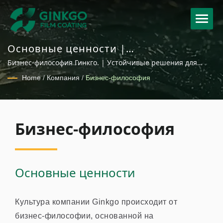
Основные ценности |
Индивидуальные решения по
Бизнес-философия Гинкго. | Устойчивые решения для
горячему тиснению фольгой и
пленок покрытия для упаковки, косметики, текстиля и
Home
/
Компания
/
Бизнес-философия
автомобильных приложений
покрытию пленкой для глобальных
брендов
Бизнес-философия
Основные ценности
Культура компании Ginkgo происходит от
бизнес-философии, основанной на