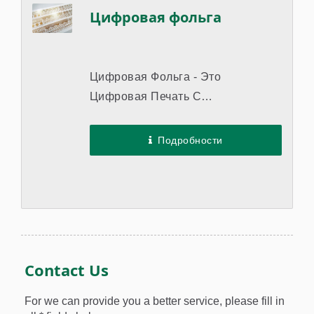
Цифровая фольга
Цифровая Фольга - Это
Цифровая Печать С
Металлическим Оттенком.
Впрыскивание УФ-Лака...
Подробности