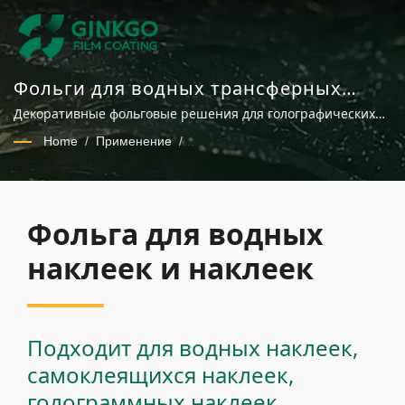
Фольги для водных трансферных
наклеек и стикеров
Декоративные фольговые решения для голографических
наклеек, стикеров и этикеток
Home
/
Применение
/
Фольга для водных наклеек и наклеек
Фольга для водных
наклеек и наклеек
Подходит для водных наклеек,
самоклеящихся наклеек,
голограммных наклеек