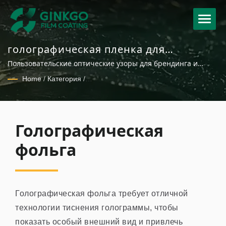
голографическая пленка для
упаковки, этикеток и защитных
Пользовательские оптические узоры для брендинга и
эффектов
противодействия подделкам
Home
/
Категория
/
Функциональные горячие тиснительные фольги
Голографическая
фольга
Голографическая фольга требует отличной
технологии тиснения голограммы, чтобы
показать особый внешний вид и привлечь