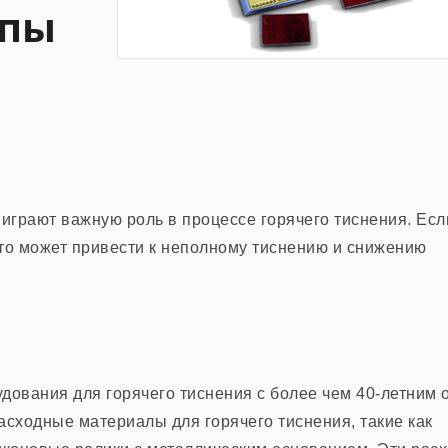
мпы
играют важную роль в процессе горячего тиснения. Есл
то может привести к неполному тиснению и снижению
Metallization
Hologram
удования для горячего тиснения с более чем 40-летним
Металлизированная
Голографич
сходные материалы для горячего тиснения, такие как