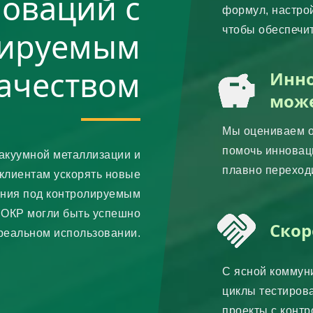
оваций с
формул, настрой
чтобы обеспечи
лируемым
производительн
ачеством
Инно
може
Мы оцениваем о
помочь иннова
акуумной металлизации и
плавно переход
клиентам ускорять новые
ния под контролируемым
ИОКР могли быть успешно
Скор
реальном использовании.
С ясной коммун
циклы тестиров
проекты с конт