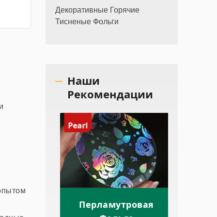
Декоративные Горячие
Тисненые Фольги
Наши
Рекомендации
и
Pearl
Irides
 опытом
еская
Перламутровая
Ир