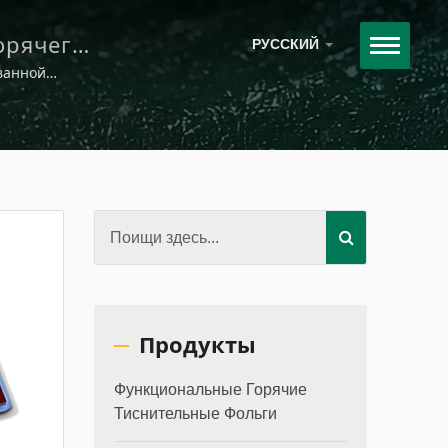
орячего
РУССКИЙ
и
ванной
ль
езиновые
Продукты
Функциональные Горячие
Тиснительные Фольги