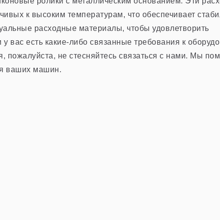
Пленка
Фольг
иконовые ролики с металлическим основанием. Эти рас
чивых к высоким температурам, что обеспечивает стаб
дуальные расходные материалы, чтобы удовлетворить
 у вас есть какие-либо связанные требования к оборуд
, пожалуйста, не стесняйтесь связаться с нами. Мы по
я ваших машин.