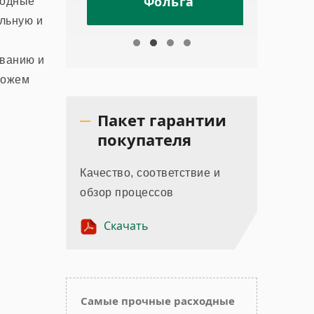
а
Фольга
ходные
ильную и
ованию и
можем
Пакет гарантии
покупателя
Качество, соответствие и
обзор процессов
Скачать
Самые прочные расходные