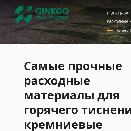
Самые 
тиснен
Расходные 
печати
кремни
Home
/
эколог
Самые проч
штампы и к
декора
Самые прочные
расходные
материалы для
горячего тиснени
кремниевые