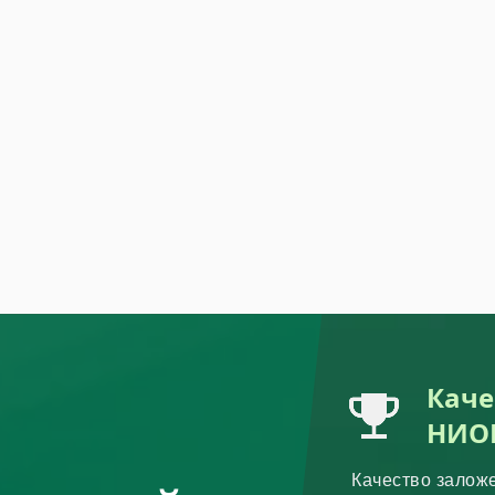
Каче
НИО
Качество залож