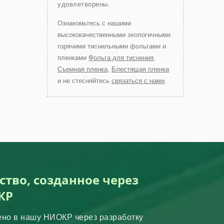
удовлетворены.
Ознакомьтесь с нашими
высококачественными экологичными
горячими тиснильными фольгами и
пленками
Фольга для тиснения
,
Съемная пленка
,
Блестящая пленка
и не стесняйтесь
связаться с нами
.
ство, созданное через
КР
ено в нашу НИОКР через разработку