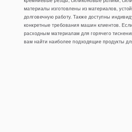
Фольга
кремниевые резцы, силиконовые ролики, сил
материалы изготовлены из материалов, устой
долговечную работу. Также доступны индиви
конкретные требования машин клиентов. Если
расходным материалам для горячего тиснения
вам найти наиболее подходящие продукты дл