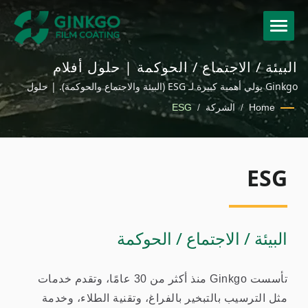
البيئة / الاجتماع / الحوكمة | حلول أفلام
الطباعة الساخنة والتغليف المخصصة للعلامات
Ginkgo يولي أهمية كبيرة لـ ESG (البيئة والاجتماع والحوكمة). | حلول
التجارية العالمية
أفلام الطلاء المستدامة للتغليف ومستحضرات التجميل والنسيج وتطبيقات
Home
/
الشركة
/
ESG
السيارات
ESG
البيئة / الاجتماع / الحوكمة
تأسست Ginkgo منذ أكثر من 30 عامًا، وتقدم خدمات
مثل الترسيب بالتبخير بالفراغ، وتقنية الطلاء، وخدمة