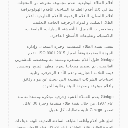
أفلام الطلاء الوظيفية. نقدم مجموعة متنوعة من المنتجات
بما في ذلك أفلام الطباعة الساخنة، الأفلام الهولوجرافية،
أفلام اللمعان، الأفلام الرقمية، الأفلام الخارجية، أفلام
الطلاء الصلب، والمواد الزخرفية الخاصة للتغليف،
مستحضرات التجميل، الأقمشة، السيارات، الملصقات،
البلاستيك، وتطبيقات الأسطح الفاخرة.
بفضل تقنية الطلاء المتقدمة، وخبرة التمعدن، وإدارة
الجودة المعتمدة وفقاً لمعيار ISO 9001:2015، تقدم
Ginkgo حلول أفلام مستقرة ومستدامة ومخصصة للمشترين
العالميين. تم تصميم منتجاتنا لتعزيز مظهر المنتج، وتحسين
قيمة العلامة التجارية، ودعم الأداء الزخرفي، وتلبية
احتياجات الشركات المصنعة التي تبحث عن مواد رقائق
وأفلام موثوقة وصديقة للبيئة وعالية الجودة.
Ginkgo يقدم للعملاء أغشية زخرفية مبتكرة ومستدامة منذ
عام 1987، من خلال تقنية طلاء متقدمة وخبرة 30 عامًا،
تضمن Ginkgo تلبية متطلبات كل عميل.
اطلع على أفلام وأغلفة الطباعة الساخنة الصديقة للبيئة لدينا ذات
الجودة العالية
رقائق الطباعة
,
فيلم الإطلاق
,
فيلم اللمعان
وتفضل