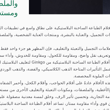
والملص
ومستح
لام الطباعة الساخنة البلاستيكية على نطاق واسع في تطبيقات الت
التجميل، والعناية بالبشرة، ومنتجات العناية الشخصية، والملصق
علامات التجميل والتعبئة والتغليف، فإن المظهر هو جزء واحد فقط م
وتعريف نقل واضح، ومقاومة للكحول، ومقاومة للخدوش، وأداء سط
Metallization
Hologram
تم تطوير أفلام الطباعة الساخنة ال
تشمل التأثيرات المتاحة الذهب الكلاسيكي، والفضة، والذهب الوردي،
ت الملونة المخصصة.
ذه الأفلام عادةً على أقلام الحواجب، وأقلام الكحل، وأحمر الشفاه
والأغطية، والملصقات، ومكونات التعبئة والتغليف الأخرى من مستح
 هولوجرافية
فيلم معدني
امة التجارية، وتحسين تأثير الرف، وخلق لمسة معدنية مصقولة على