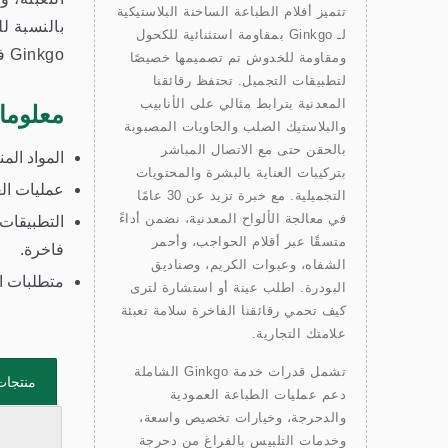
تتميز أفلام الطباعة الساخنة البلاستيكية
بالنسبة ل
لـ Ginkgo بمقاومة استثنائية للكحول
Ginkgo في التوصية بحل فيلم مناسب للاختبار والإنتاج.
ومقاومة للخدوش تم تصميمها خصيصًا
لتطبيقات التجميل. تحتفظ رقائقنا
المعدنية بترابط مثالي على الأنابيب
معلوما
والبلاستيك الصلب والحاويات المصبوبة
بالحقن حتى مع الاتصال المباشر
المواد المناسبة: PP، PS، PU، ABS، PBT، PET، POM، PVC، SAN، PETG، PMMA
بتركيبات العناية بالبشرة والمحتويات
عمليات الع
التجميلية. مع خبرة تزيد عن 30 عامًا
في معالجة الألواح المعدنية، نضمن أداءً
التطبيقات 
متسقًا عبر أقلام الحواجب، وأحمر
فاخرة.
الشفاه، وعبوات الكريم، وصناديق
متطلبات ال
البودرة. اطلب عينة أو استشارة لترى
كيف تحمي رقائقنا الفاخرة سلامة تعبئة
علامتك التجارية.
تشمل قدرات خدمة Ginkgo الشاملة
منتجات
دعم عمليات الطباعة العمودية
والدحرجة، وخيارات تخصيص واسعة،
وخدمات التلبيس بالفراغ من دحرجة