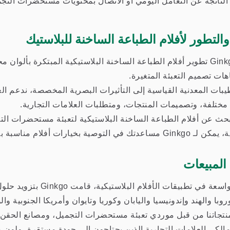
لناتجة عن التعامل اليومي أو الاتصال بمحتويات مستحضرات التجم
والتطور لأفلام الطباعة الساخنة للبلاستيك
تواصل Ginkgo تطوير أفلام الطباعة الساخنة البلاستيكية المبتكرة ب
اهات تصميم التعبئة المتغيرة.
بات المعدنية القياسية إلى التأثيرات البصرية المخصصة، ندعم الع
 مختلفة، وتصميمات المنتجات، ومتطلبات العلامات التجارية.
بحث عن أفلام الطباعة الساخنة البلاستيكية لتعبئة مستحضرات التج
 أفلام مناسبة بناءً على موادك، وعملية الطباعة، ومتطلبات الأداء.
المبيعات
مع خبرة واسعة في تطبيقا
وبا والهند وإندونيسيا واليابان وكوريا وتايوان وأمريكا الجنوبية وال
تجاتنا من قبل موردي تعبئة مستحضرات التجميل، ومصانع الحقن ا
ومالكي العلامات التجارية الذين يحتاجون إلى جودة مستقرة، ولون م