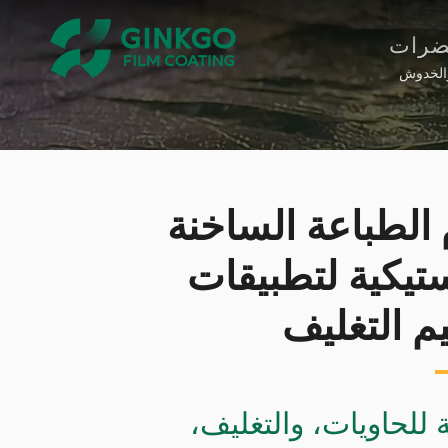
حضرات
ة للكحول والخدوش
العالمية.
 الطباعة الساخنة
ستيكية لتطبيقات
م التغليف
 للحاويات، والتغليف،