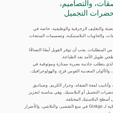
قات، والتصاميم،
ضرات التجميل
عبئة والتغليف الزخرفية والوظيفية، خاصة في
ات، والحاويات البلاستيكية، وتصميمات المنتجات
ن المتطلبات. يجب أن توفر الفويل أيضًا التصاقًا
حي طويل الأمد بعد الطباعة.
Iridescent
بلاستيكية من Ginkgo لتغليف البلاستيك الذي يتطلب جاذبية بصرية ممتازة وموثوقية في
 والألوان المعدنية القوس قزح، والهولوجرافيك،
، وأنابيب لمعة الشفاه، وجرار الكريم، وصناديق
ضرات التجميل أو البلاستيك. وهي مناسبة لتعزيز
رقائق قزحية
 أسطح البلاستيك المختلفة.
مع التصاق قوي وأداء مقاومة ممتاز، تساعد أفلام الطباعة الساخنة البلاستيكية لـ Ginkgo في منع التقشير، والتلاشي، والأضرار