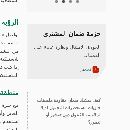
السطحية ا
الرؤية 
حزمة ضمان المشتري
لتلبية اتج
الجودة، الامتثال ونظرة عامة على
من التشطي
العمليات
بلاستيكية
إذا كنت ت
تحميل
البلاستيكية، يمكن لـ Ginkgo مساعدتك في التوصية بخيارات
منطقة 
كيف يمكنك ضمان مقاومة ملصقات
حاويات مستحضرات التجميل لديك
الصين وأور
لملامسة الكحول دون تقشير أو
تستخدم من
تدهور؟
التعبئة، 