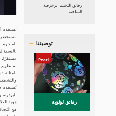
رقائق التختيم الزخرفية
الساخنة
تستخدم أف
مستحضرات 
توصيتنا
الفاخرة.
بالنسبة ل
مستقرًا، 
Pearl
Irides
المتانة. 
والتشطيبا
تُستخدم ه
البودرة، 
رقائق لؤلؤية
رقائق
هوية العل