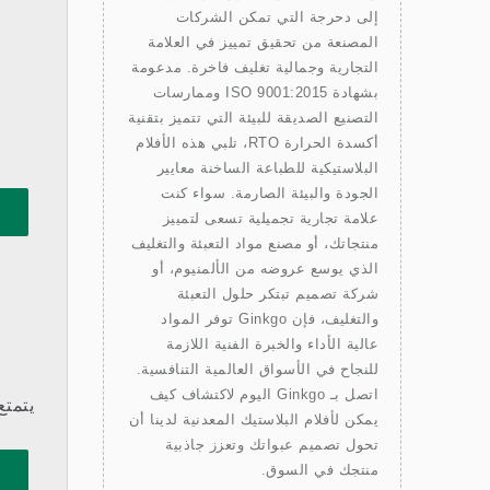
إلى دحرجة التي تمكن الشركات
المصنعة من تحقيق تمييز في العلامة
التجارية وجمالية تغليف فاخرة. مدعومة
بشهادة ISO 9001:2015 وممارسات
التصنيع الصديقة للبيئة التي تتميز بتقنية
أكسدة الحرارة RTO، تلبي هذه الأفلام
البلاستيكية للطباعة الساخنة معايير
الجودة والبيئة الصارمة. سواء كنت
علامة تجارية تجميلية تسعى لتمييز
منتجاتك، أو مصنع مواد التعبئة والتغليف
الذي يوسع عروضه من الألمنيوم، أو
شركة تصميم تبتكر حلول التعبئة
والتغليف، فإن Ginkgo توفر المواد
عالية الأداء والخبرة الفنية اللازمة
للنجاح في الأسواق العالمية التنافسية.
اتصل بـ Ginkgo اليوم لاكتشاف كيف
يتمتع
يمكن لأفلام البلاستيك المعدنية لدينا أن
تحول تصميم عبواتك وتعزز جاذبية
منتجك في السوق.