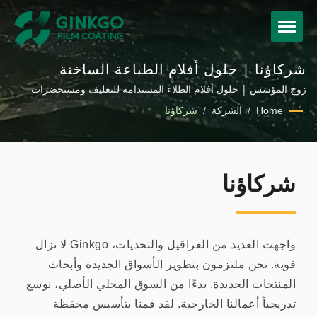
شركاؤنا | حلول أفلام الطباعة الساخنة
والتغليف المخصصة للعلامات التجارية العالمية
زوج المؤسس | حلول أفلام الطلاء المستدامة للتغليف ومستحضرات
التجميل والنسيج وتطبيقات السيارات
Home
/
الشركة
/
شركاؤنا
شركاؤنا
واجهت العديد من العراقيل والتحديات، Ginkgo لا تزال
قوية. نحن ملتزمون بتطوير الأسواق الجديدة وأبحاث
المنتجات الجديدة. بدءًا من السوق المحلي الأصلي، نوسع
تدريجياً أعمالنا الخارجية. لقد قمنا بتأسيس محفظة