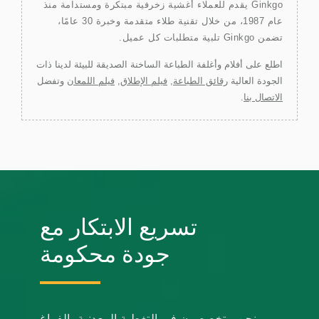
Ginkgo يقدم للعملاء أغشية زخرفية مبتكرة ومستدامة منذ
عام 1987، من خلال تقنية طلاء متقدمة وخبرة 30 عامًا،
تضمن Ginkgo تلبية متطلبات كل عميل.
اطلع على أفلام وأغلفة الطباعة الساخنة الصديقة للبيئة لدينا ذات
الجودة العالية
رقائق الطباعة
,
فيلم الإطلاق
,
فيلم اللمعان
وتفضل
الاتصال بنا
.
تسريع الابتكار مع
جودة محكومة
نحن متخصصون في التغطية المعدنية بالفراغ