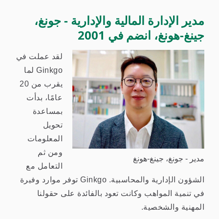
مدير الإدارة المالية والإدارية - جونغ،
جينغ-هونغ، انضم في 2001
لقد عملت في
Ginkgo لما
يقرب من 20
عامًا، بدأت
بمساعدة
تحويل
المعلومات
ومن ثم
مدير - جونغ، جينغ-هونغ
التعامل مع
الشؤون الإدارية والمحاسبية. Ginkgo توفر موارد وفيرة
في تنمية المواهب وكانت تعود بالفائدة على حقولنا
المهنية والشخصية.