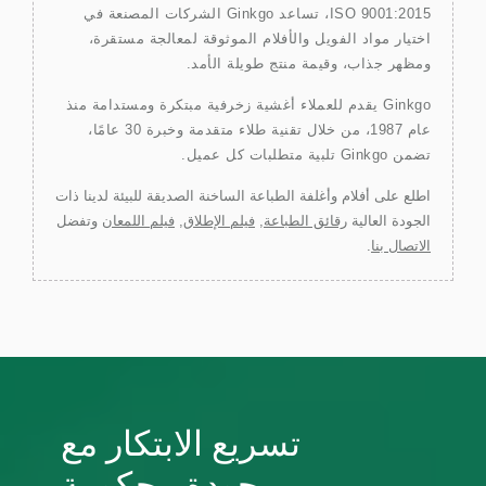
ISO 9001:2015، تساعد Ginkgo الشركات المصنعة في
اختيار مواد الفويل والأفلام الموثوقة لمعالجة مستقرة،
ومظهر جذاب، وقيمة منتج طويلة الأمد.
Ginkgo يقدم للعملاء أغشية زخرفية مبتكرة ومستدامة منذ
عام 1987، من خلال تقنية طلاء متقدمة وخبرة 30 عامًا،
تضمن Ginkgo تلبية متطلبات كل عميل.
اطلع على أفلام وأغلفة الطباعة الساخنة الصديقة للبيئة لدينا ذات
الجودة العالية
رقائق الطباعة
,
فيلم الإطلاق
,
فيلم اللمعان
وتفضل
الاتصال بنا
.
تسريع الابتكار مع
جودة محكومة