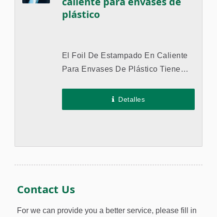
caliente para envases de
plástico
El Foil De Estampado En Caliente
Para Envases De Plástico Tiene
Una Alta Resistencia Química Y
Una Buena Adherencia A Diversos
Detalles
Materiales Plásticos,...