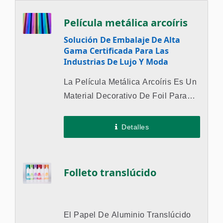
Película metálica arcoíris
Solución De Embalaje De Alta
Gama Certificada Para Las
Industrias De Lujo Y Moda
La Película Metálica Arcoíris Es Un
Material Decorativo De Foil Para
Estampado En Caliente Que Ha
Pasado Rigurosas Certificaciones
Detalles
Internacionales,...
Folleto translúcido
El Papel De Aluminio Translúcido