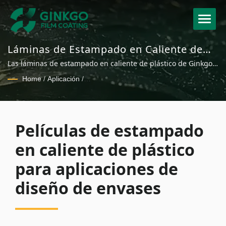
Láminas de Estampado en Caliente de
Plástico Premium para Envases de
Las láminas de estampado en caliente de plástico de Ginkgo
Cosméticos y Cuidado de la Piel
ofrecen una metalización llamativa con una superior
Home
/
Aplicación
/
resistencia al alcohol y a los arañazos para envases de
Películas de estampado en caliente de plástico para
cosméticos de lujo, etiquetas y aplicaciones de diseño de
aplicaciones de diseño de envases
embalajes en mercados globales.
Películas de estampado
en caliente de plástico
para aplicaciones de
diseño de envases