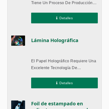
Tiene Un Proceso De Producción
Diferente Al Del Papel De
Estampado En Caliente General, Lo
Detalles
Cual Puede Generar Diferentes...
Lámina Holográfica
El Papel Holográfico Requiere Una
Excelente Tecnología De
Estampado Holográfico Para
Mostrar Una Apariencia Especial Y
Detalles
Captar La Atención De Los
Clientes....
Foil de estampado en