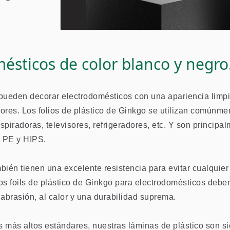
sticos de color blanco y negro
 pueden decorar electrodomésticos con una apariencia limpi
res. Los folios de plástico de Ginkgo se utilizan comúnme
iradoras, televisores, refrigeradores, etc. Y son principa
Metallization
Hologram
 PE y HIPS.
mbién tienen una excelente resistencia para evitar cualquie
s foils de plástico de Ginkgo para electrodomésticos debe
 abrasión, al calor y una durabilidad suprema.
Película Metalizada
Foil Hologr
s más altos estándares, nuestras láminas de plástico son s