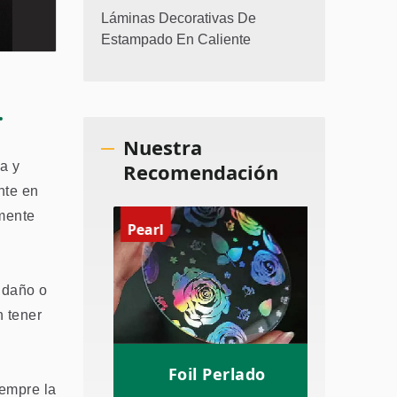
Láminas Decorativas De
Estampado En Caliente
.
Nuestra
a y
Recomendación
nte en
lmente
Pearl
Irides
r daño o
n tener
áfico
Foil Perlado
Fo
iempre la