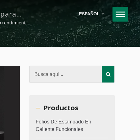
 para
ESPAÑOL
ara
to rendimiento
s, televisores
moderna, al
a.
a a la
Productos
Folios De Estampado En
Caliente Funcionales