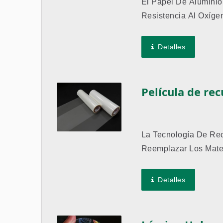
El Papel De Aluminio
Resistencia Al Oxíge
Accesorios...
Detalles
Película de re
La Tecnología De Rec
Reemplazar Los Materi
Detalles