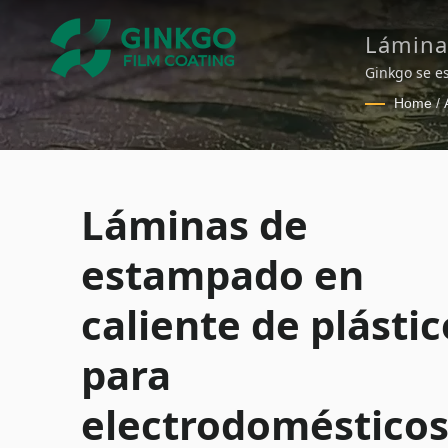
Lámina
electro
Ginkgo se es
diseñadas pa
electro
Home
/
y refrigerad
Láminas de e
tiempo que p
abrasión y r
Láminas de
estampado en
caliente de plástic
para
electrodomésticos