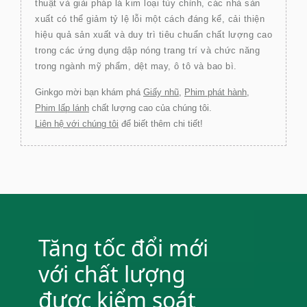
thuật và giải pháp lá kim loại tùy chỉnh, các nhà sản
xuất có thể giảm tỷ lệ lỗi một cách đáng kể, cải thiện
hiệu quả sản xuất và duy trì tiêu chuẩn chất lượng cao
trong các ứng dụng dập nóng trang trí và chức năng
trong ngành mỹ phẩm, dệt may, ô tô và bao bì.
Ginkgo mời bạn khám phá
Giấy nhũ
,
Phim phát hành
,
Phim lấp lánh
chất lượng cao của chúng tôi.
Liên hệ với chúng tôi
để biết thêm chi tiết!
Tăng tốc đổi mới
với chất lượng
được kiểm soát