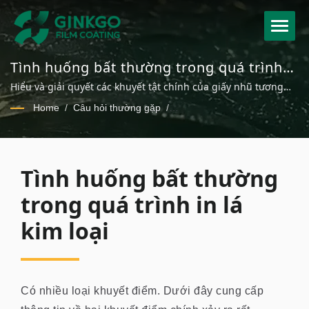
Tình huống bất thường trong quá trình
dập nhũ - Các khuyết tật phổ biến và giải
Hiểu và giải quyết các khuyết tật chính của giấy nhũ tương
pháp.
nóng bao gồm không khí bị kẹt và bụi nhũ cho chất lượng sản
Home
/
Câu hỏi thường gặp
/
xuất tốt hơn.
Tình huống bất thường trong quá trình in lá kim loại
Tình huống bất thường
trong quá trình in lá
kim loại
Có nhiều loại khuyết điểm. Dưới đây cung cấp