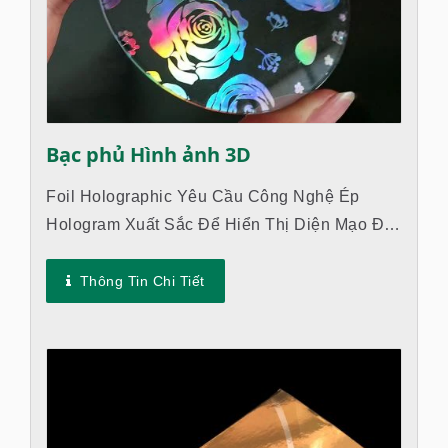
Bạc phủ Hình ảnh 3D
Foil Holographic Yêu Cầu Công Nghệ Ép
Hologram Xuất Sắc Để Hiển Thị Diện Mạo Đặc
Biệt Và Thu Hút Sự Chú Ý Của Khách Hàng.
Lớp Foil Thường Được Sử Dụng...
Thông Tin Chi Tiết