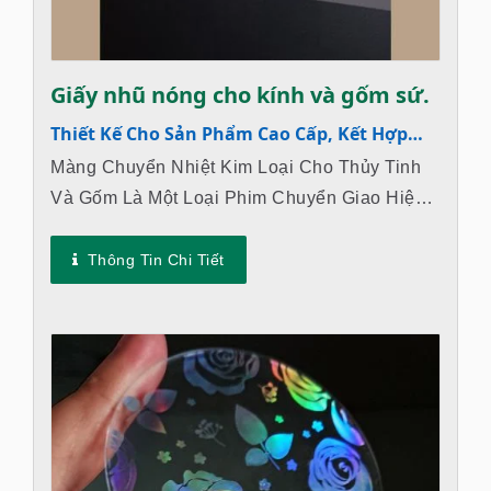
Giấy nhũ nóng cho kính và gốm sứ.
Thiết Kế Cho Sản Phẩm Cao Cấp, Kết Hợp
Giữa Sang Trọng Và Độ Bền.
Màng Chuyển Nhiệt Kim Loại Cho Thủy Tinh
Và Gốm Là Một Loại Phim Chuyển Giao Hiệu
Suất Cao Được Thiết Kế Đặc Biệt Cho Quy
Trình Đóng Dấu Nóng Trên Thủy Tinh...
Thông Tin Chi Tiết