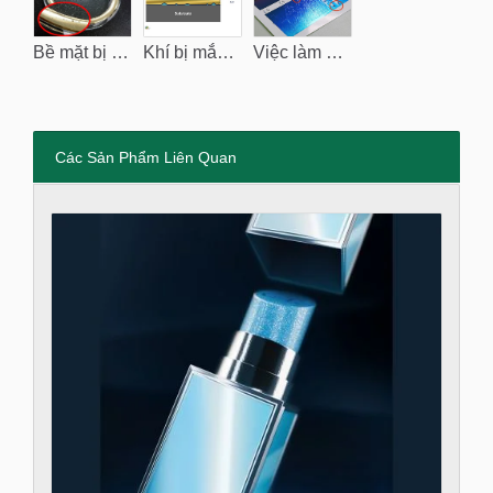
Bề mặt bị vỡ do khí bị kẹt.
Khí bị mắc kẹt.
Việc làm sạch bụi mất nhiều chi phí, cũng khó để loại bỏ hoàn toàn.
Các Sản Phẩm Liên Quan