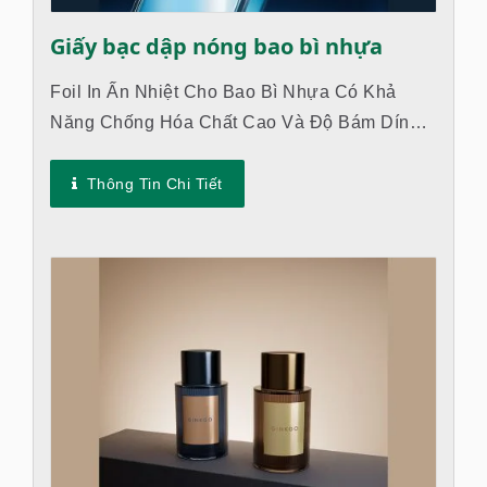
Giấy bạc dập nóng bao bì nhựa
Foil In Ấn Nhiệt Cho Bao Bì Nhựa Có Khả
Năng Chống Hóa Chất Cao Và Độ Bám Dính
Tốt Với Các Vật Liệu Nhựa Khác Nhau, Do Đó
Nhãn Hiệu Hoặc Logo Của Sản Phẩm...
Thông Tin Chi Tiết