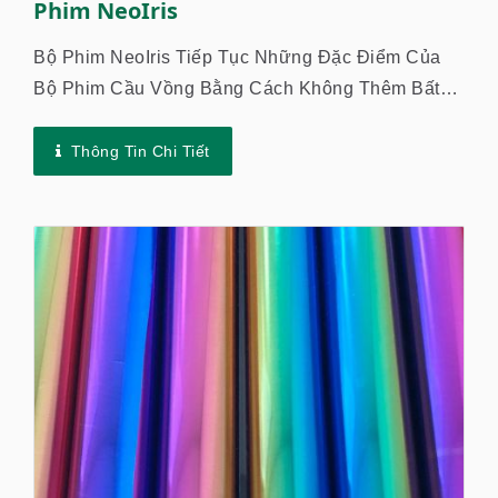
Phim NeoIris
Bộ Phim NeoIris Tiếp Tục Những Đặc Điểm Của
Bộ Phim Cầu Vồng Bằng Cách Không Thêm Bất
Kỳ Chất Nhuộm Hay Chất Màu Nào, Cho Phép Bộ
Phim Thể Hiện Tính Trong...
Thông Tin Chi Tiết