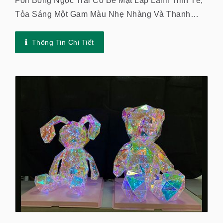
Foil Bóng Ngọc Trai Có Bề Mặt Lấp Lánh Tinh Tế,
Tỏa Sáng Một Gam Màu Nhẹ Nhàng Và Thanh
Lịch. Do Đó, Nó Đã Thu Hút Sự Chú Ý Từ Các
Thương Hiệu Lớn, Nhà In, Nhà...
Thông Tin Chi Tiết