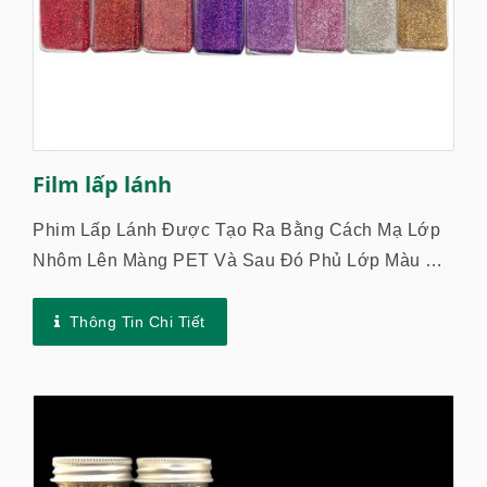
Film lấp lánh
Phim Lấp Lánh Được Tạo Ra Bằng Cách Mạ Lớp
Nhôm Lên Màng PET Và Sau Đó Phủ Lớp Màu Ở
Cả Hai Mặt, Để Lá Nhôm Có Độ Bóng Kim Loại
Cao, Chống Trầy Xước...
Thông Tin Chi Tiết