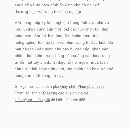
sạch sẽ và độ bám dính ổn định cho cả nhu cầu
thương hiệu và trang trí công nghiệp.
Với hàng thập kỷ kinh nghiệm trong lĩnh vực phủ và
mạ, Ginkgo cung cấp một loạt các tùy chọn foil dập
nóng bao gồm foil kim loại, foil phẩm màu, foil
holographic, foil lấp lánh và phim trang trí đặc biệt. Dù
bạn cần foil dập nóng cho bao bì cao cấp, nhãn sản
phẩm, linh kiện nhựa, hàng hóa quảng cáo hay trang
trí bề mặt tùy chỉnh, Ginkgo hỗ trợ người mua toàn
cầu với chất lượng ổn định, tùy chỉnh linh hoạt và khả
năng sản xuất đáng tin cậy.
Ginkgo mời bạn khám phá
Giấy nhũ
,
Phim phát hành
,
Phim lấp lánh
chất lượng cao của chúng tôi.
Liên hệ với chúng tôi
để biết thêm chi tiết!