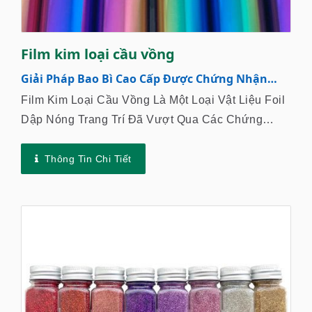
Film kim loại cầu vồng
Giải Pháp Bao Bì Cao Cấp Được Chứng Nhận
Cho Ngành Hàng Xa Xỉ Và Thời Trang
Film Kim Loại Cầu Vồng Là Một Loại Vật Liệu Foil
Dập Nóng Trang Trí Đã Vượt Qua Các Chứng
Nhận Quốc Tế Nghiêm Ngặt, Bao Gồm En71-3,
CP65, REACH, RoHS Và SGS, Đảm...
Thông Tin Chi Tiết