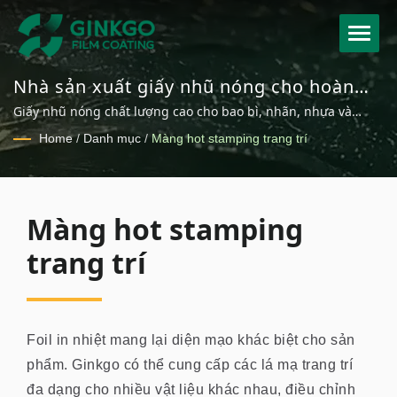
Nhà sản xuất giấy nhũ nóng cho hoàn
thiện bề mặt trang trí
Giấy nhũ nóng chất lượng cao cho bao bì, nhãn, nhựa và
trang trí cao cấp
Home
/
Danh mục
/
Màng hot stamping trang trí
Màng hot stamping
trang trí
Foil in nhiệt mang lại diện mạo khác biệt cho sản
phẩm. Ginkgo có thể cung cấp các lá mạ trang trí
đa dạng cho nhiều vật liệu khác nhau, điều chỉnh