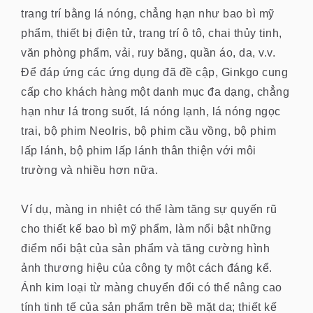
trang trí bằng lá nóng, chẳng hạn như bao bì mỹ
phẩm, thiết bị điện tử, trang trí ô tô, chai thủy tinh,
văn phòng phẩm, vải, ruy băng, quần áo, da, v.v.
Để đáp ứng các ứng dụng đã đề cập, Ginkgo cung
cấp cho khách hàng một danh mục đa dạng, chẳng
hạn như lá trong suốt, lá nóng lạnh, lá nóng ngọc
trai, bộ phim NeoIris, bộ phim cầu vồng, bộ phim
lấp lánh, bộ phim lấp lánh thân thiện với môi
trường và nhiều hơn nữa.
Ví dụ, màng in nhiệt có thể làm tăng sự quyến rũ
cho thiết kế bao bì mỹ phẩm, làm nổi bật những
điểm nổi bật của sản phẩm và tăng cường hình
ảnh thương hiệu của công ty một cách đáng kể.
Ánh kim loại từ màng chuyển đổi có thể nâng cao
tính tinh tế của sản phẩm trên bề mặt da; thiết kế