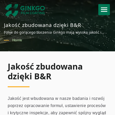
Jakość zbudowana dzięki B&R
Folije do gorącego tłoczenia Ginkgo mają wysoką jakość i
różnorodne opcje. Aby osiągnąć cel zrównoważonego rozwoju
Home
i zielonej firmy, oprócz certyfikacji ISO 9001, wprowadziliśmy
również piec termiczny RTO, aby uniknąć substancji
niebezpiecznych.
Jakość zbudowana
dzięki B&R
Jakość jest wbudowana w nasze badania i rozwój
poprzez opracowanie formuł, ustawienie procesów
i krytyczne inspekcje, aby zapewnić spójny wygląd