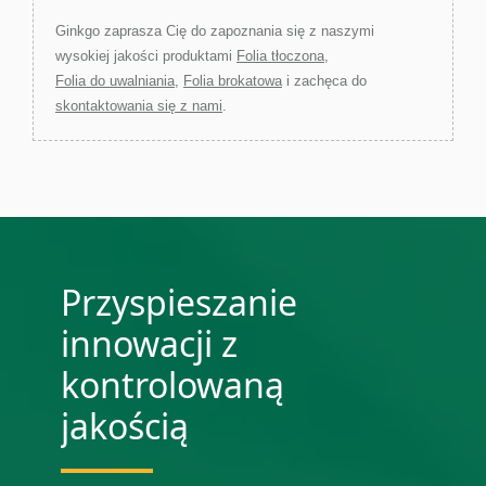
Ginkgo zaprasza Cię do zapoznania się z naszymi
wysokiej jakości produktami
Folia tłoczona
,
Folia do uwalniania
,
Folia brokatowa
i zachęca do
skontaktowania się z nami
.
Przyspieszanie
innowacji z
kontrolowaną
jakością