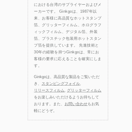
における台湾のサプライヤーおよびメ
ーカーです。 Ginkgoは、1987年以
来、お客様に高品質なホットスタンプ
箔、グリッターフィルム、ホログラフ
ィックフィルム、デジタル箔、外装
箔、プラスチック包装用ホットスタン
プ箔を提供しています。 先進技術と
30年の経験を持つGinkgoは、常にお
客様の要求に応えることを確実にしま
す。
Ginkgoは、高品質な製品をご覧いただ
き、
スタンピングフォイル
,
リリースフィルム
,
グリッターフィルム
をお楽しみいただけるようお待ちして
おります。また、
お問い合わせ
もお気
軽にどうぞ。