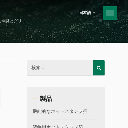
日本語
な開発とグリー
RTO熱酸化装置
製品
機能的なホットスタンプ箔
装飾用ホットスタンプ箔