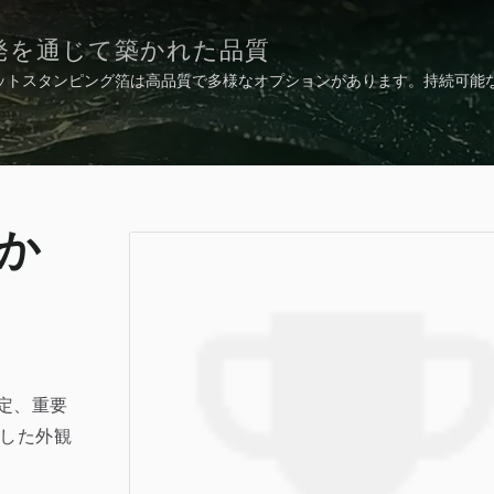
発を通じて築かれた品質
のホットスタンピング箔は高品質で多様なオプションがあります。持続可能
を達成するために、ISO 9001認証に加えて、有害物質を避けるために
した。
か
定、重要
貫した外観