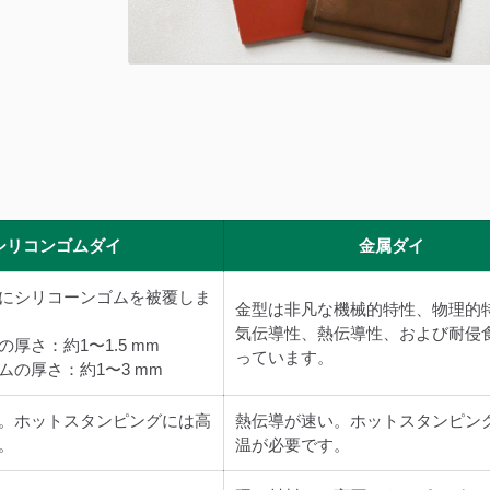
Metallization
Hologram
シリコンゴムダイ
金属ダイ
にシリコーンゴムを被覆しま
金型は非凡な機械的特性、物理的
気伝導性、熱伝導性、および耐侵
厚さ：約1〜1.5 mm
っています。
ムの厚さ：約1〜3 mm
メタライズドフィルム
ホログラフィ
ル
。ホットスタンピングには高
熱伝導が速い。ホットスタンピン
。
温が必要です。