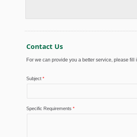
特別に設計され
ことはありません。化
能の金属転写フ
粧品製品の包装材料、
です。香水瓶、
家電製品などの産業に
瓶、ワイン瓶、
適しています。
花瓶などのプレ
製品に最適です
製品は、優れた
のホットスタン
を提供するだけ
く、耐傷性ガラ
の耐久性と耐ア
ルホットスタン
定性も兼ね備え
り、高級市場の
応える完璧なソ
ションです。 