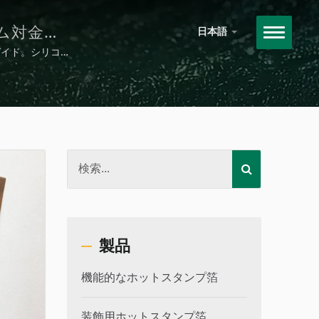
ム対金属
日本語
ガイド。シリコ
製品
機能的なホットスタンプ箔
装飾用ホットスタンプ箔