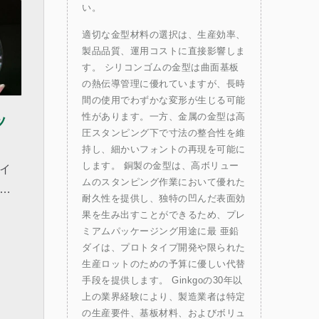
い。
適切な金型材料の選択は、生産効率、
製品品質、運用コストに直接影響しま
す。 シリコンゴムの金型は曲面基板
の熱伝導管理に優れていますが、長時
間の使用でわずかな変形が生じる可能
ッ
性があります。一方、金属の金型は高
圧スタンピング下で寸法の整合性を維
持し、細かいフォントの再現を可能に
します。 銅製の金型は、高ボリュー
イ
ムのスタンピング作業において優れた
表
耐久性を提供し、独特の凹んだ表面効
引
果を生み出すことができるため、プレ
グ
ミアムパッケージング用途に最 亜鉛
ダイは、プロトタイプ開発や限られた
必
生産ロットのための予算に優しい代替
イ
手段を提供します。 Ginkgoの30年以
や
上の業界経験により、製造業者は特定
ホ
の生産要件、基板材料、およびボリュ