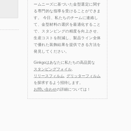
さ
ームニーズに基づいた金型選定に関す
る専門的な指導を受けることができま
し
す。 今日、私たちのチームに連絡し
、
て、金型材料の選択を最適化すること
ジ
で、スタンピングの精度を向上させ、
ー
生産コストを削減し、製品ライン全体
に
で優れた装飾結果を提供できる方法を
発見してください。
、
さ
Ginkgoはあなたに私たちの高品質な
、
スタンピングフォイル
,
リリースフィルム
,
グリッターフィルム
た
を探求するよう招待します。
ま
お問い合わせ
の詳細については！