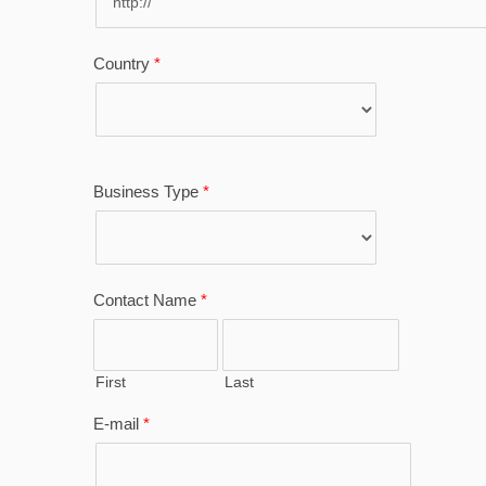
ちのホットスタ
グ箔は競争の激
場で際立つのに
ます。