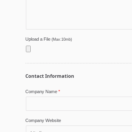
この製品はREA
RoHS、EN71-
を含む複数の環
び安全認証に準
おり、市場の安
確保しています
認証を受けたホ
タンピングフィ
は、製品の価値
るだけでなく、
場の厳しい環境
満たしています
の視覚的魅力を
ことを目指すに
機能性を強化す
を目指すにせよ