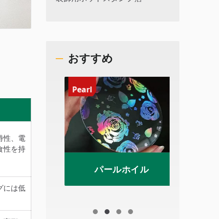
おすすめ
Pearl
Irides
特性、電
食性を持
ックホイ
パールホイル
グには低