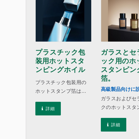
プラスチック包
ガラスとセ
装用ホットスタ
ック用のホ
ンピングホイル
スタンピン
箔。
プラスチック包装用の
高級製品向けに
ホットスタンプ箔は、
れ、贅沢さと耐
ガラスおよびセ
高い耐化学性とさまざ
ね備えています
クのホットスタ
まなプラスチック材料
詳細
は、ガラスのホ
への良好な接着性を持
タンププロセス
詳細
っているため、製品の
セラミック用途
商標やロゴが剥がれる