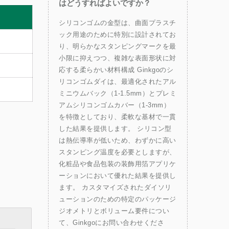
はどうすればよいですか？
シリコンゴムの金型は、曲面プラスチ
ック用途のために特別に設計されてお
り、明らかなスタンピングマークを最
小限に抑えつつ、複雑な表面形状に対
応する柔らかい材料構成 Ginkgoのシ
リコンゴムダイは、最適化されたアル
ミニウムバック（1-1.5mm）とプレミ
アムシリコンゴムカバー（1-3mm）
を特徴としており、柔軟な基材で一貫
した結果を提供します。 シリコン型
は熱伝導率が低いため、わずかに高い
スタンピング温度を必要としますが、
化粧品や食品包装の装飾用箔アプリケ
ーションにおいて優れた結果を提供し
ます。 カスタマイズされたダイソリ
ューションのための特定のパッケージ
ジオメトリとボリューム要件につい
て、Ginkgoにお問い合わせくださ