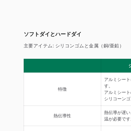
ソフトダイとハードダイ
主要アイテム: シリコンゴムと金属（銅/亜鉛）
Iridescent
アルミシート
す。
特徴
アルミシートの
シリコーンゴ
虹色ホイル
熱伝導が遅い
熱伝導性
温が必要です