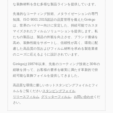
な装飾材料を含む多様な製品ラインを提供しています。
先進的なコーティング技術、メタライゼーションの専門
知識、ISO 9001:2015認証の品質管理を備えたGinkgo
は、世界のバイヤー向けに安定した、持続可能でカスタ
マイズされたフィルムソリューションを提供します。私
たちの製品は、製品の外観を向上させ、ブランド価値を
高め、装飾性能をサポートし、信頼性が高く、環境に配
慮した高品質の箔およびフィルム材料を求める製造業者
のニーズに応えるように設計されています。
Ginkgoは1987年以来、先進のコーティング技術と30年の
経験を持って、お客様の要求を確実に満たす革新的で持
続可能な装飾フォイルを提供してきました。
高品質な環境に優しいホットスタンピングフォイルとフィ
ルムをご覧ください
スタンピングフォイル
,
リリースフィルム
,
グリッターフィルム
。
お問い合わせ
くだ
さい。