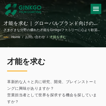
才能を求む | グローバルブランド向けのカ
スタムホットスタンプ箔とコーティングフ
さまざまな分野の優れた才能をGinkgoファミリーに心より歓迎し
ィルムソリューション
ます。パッケージ、化粧品、繊維、自動車用途のための持続可能
Home
/
お問い合わせ
/
才能を求む
なコーティングフィルムソリューション
才能を求む
革新的な人々と共に研究、開発、ブレインストーミ
ングに興味がありますか？
営業担当者として世界を探求する機会を探していま
すか？