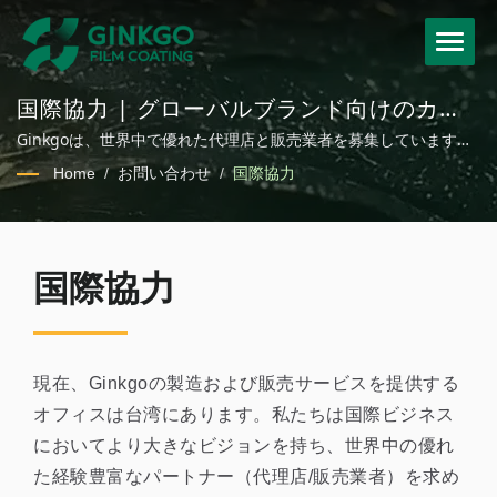
国際協力 | グローバルブランド向けのカス
タムホットスタンプ箔とコーティングフィ
Ginkgoは、世界中で優れた代理店と販売業者を募集しています。
ルムソリューション
パッケージ、化粧品、繊維、自動車用途のための持続可能なコー
Home
/
お問い合わせ
/
国際協力
ティングフィルムソリューション
国際協力
現在、Ginkgoの製造および販売サービスを提供する
オフィスは台湾にあります。私たちは国際ビジネス
においてより大きなビジョンを持ち、世界中の優れ
た経験豊富なパートナー（代理店/販売業者）を求め