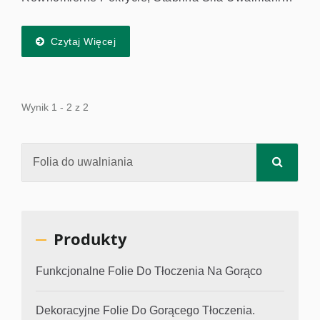
Doskonała Równomierność I Brak Wpływu Na
Funkcję Materiałów Laminowanych. Drukowalna
Czytaj Więcej
Folia Uwalniająca...
Wynik 1 - 2 z 2
Produkty
Funkcjonalne Folie Do Tłoczenia Na Gorąco
Dekoracyjne Folie Do Gorącego Tłoczenia.