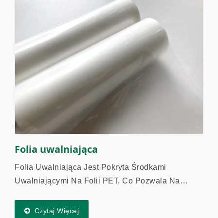
Folia uwalniająca
Folia Uwalniająca Jest Pokryta Środkami
Uwalniającymi Na Folii PET, Co Pozwala Na
Oddzielenie Powierzchni Od Innych Substancji I
Unikanie Materiałów Lepkich. Jest Równomiernie
Czytaj Więcej