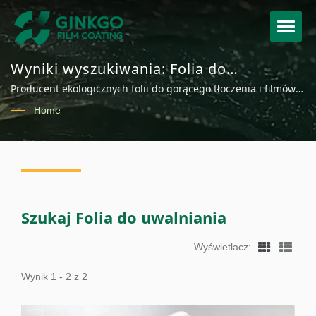
Wyniki wyszukiwania: Folia do
uwalniania | Dostawca folii do hot
Producent ekologicznych folii do gorącego tłoczenia i filmów
stampingu, folii holograficznej i folii
dekoracyjnych | Ginkgotech
Home
dekoracyjnej | Ginkgo
Szukaj Folia do uwalniania
Wyświetlacz:
Wynik 1 - 2 z 2