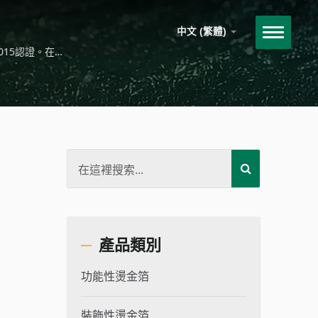
中文 (繁體)
015認證。在製
有害物質進入大
產品類別
功能性燙金箔
裝飾性燙金箔