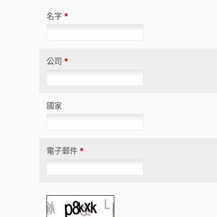
*
名字
*
公司
Iridescent
國家
*
電子郵件
偏光燙金箔