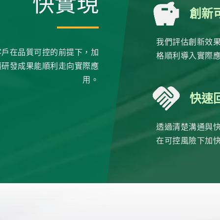
快實現
創新
我們評估創新效
客戶在品質可控的前提下，加
格順利導入實際
讓研發成果能順利走向實際應
用。
快速
透過清楚溝通與
在可控風險下加