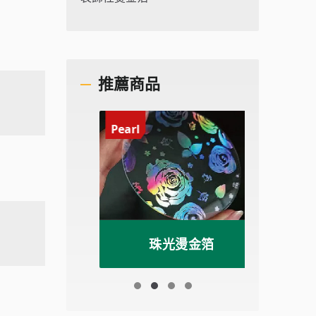
推薦商品
Pearl
Irides
箔
珠光燙金箔