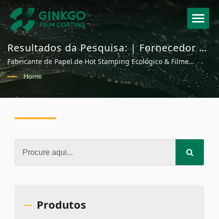
Resultados da Pesquisa: | Fornecedor de
Laminação a Quente, Filme Holográfico
Fabricante de Papel de Hot Stamping Ecológico & Filme
e Filme Decorativo | Ginkgo
Decorativo | Ginkgotech
Home
Produtos